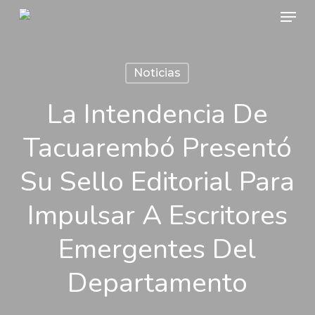
Menu
Skip
to
Close
main
Menu
Noticias
content
La Intendencia De
Tacuarembó Presentó
Su Sello Editorial Para
Impulsar A Escritores
Emergentes Del
Departamento