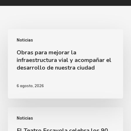
Obras
Noticias
para
Obras para mejorar la
mejorar
infraestructura vial y acompañar el
la
desarrollo de nuestra ciudad
infraestructura
vial
6 agosto, 2026
y
acompañar
el
El
desarrollo
Noticias
Teatro
de
El Teatro Escayola celebra los 90
Escayola