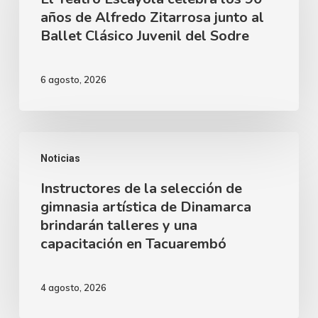
nuestra
años de Alfredo Zitarrosa junto al
celebra
Ballet Clásico Juvenil del Sodre
ciudad
los
90
6 agosto, 2026
años
de
Alfredo
Instructores
Zitarrosa
Noticias
de
junto
Instructores de la selección de
la
al
gimnasia artística de Dinamarca
selección
brindarán talleres y una
Ballet
de
capacitación en Tacuarembó
Clásico
gimnasia
Juvenil
artística
4 agosto, 2026
del
de
Sodre