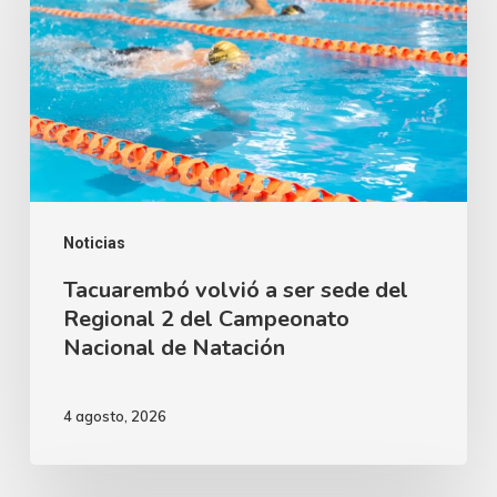
ser
sede
del
Regional
2
del
Campeonato
Noticias
Nacional
Tacuarembó volvió a ser sede del
Regional 2 del Campeonato
de
Nacional de Natación
Natación
4 agosto, 2026