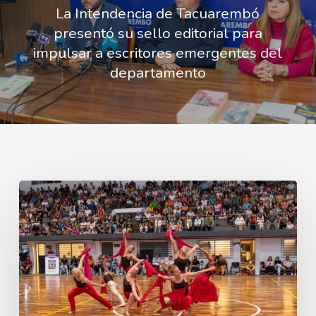
La Intendencia de Tacuarembó
presentó su sello editorial para
impulsar a escritores emergentes del
departamento
Instructores
de
la
selección
de
gimnasia