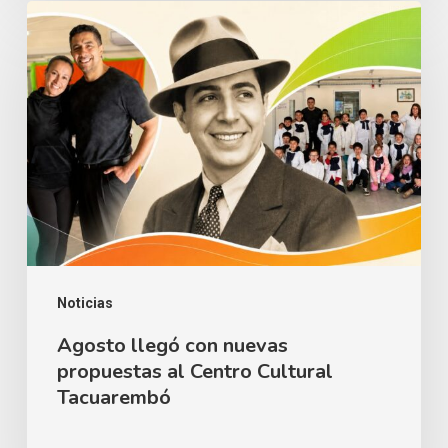
Agosto
llegó
con
nuevas
propuestas
al
Centro
Cultural
Tacuarembó
Noticias
Agosto llegó con nuevas
propuestas al Centro Cultural
Tacuarembó