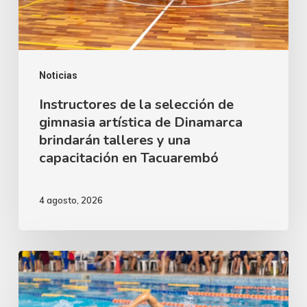
artística
de
Dinamarca
brindarán
Noticias
talleres
Instructores de la selección de
gimnasia artística de Dinamarca
y
brindarán talleres y una
una
capacitación en Tacuarembó
capacitación
en
4 agosto, 2026
Tacuarembó
Tacuarembó
volvió
a