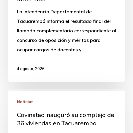
docentes
La Intendencia Departamental de
y
Tacuarembó informa el resultado final del
talleristas
llamado complementario correspondiente al
concurso de oposición y méritos para
ocupar cargos de docentes y…
4 agosto, 2026
Covinatac
Noticias
inauguró
su
Covinatac inauguró su complejo de
complejo
36 viviendas en Tacuarembó
de