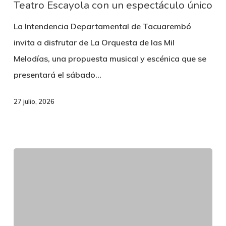
Teatro Escayola con un espectáculo único
las
Mil
La Intendencia Departamental de Tacuarembó
Melodías
invita a disfrutar de La Orquesta de las Mil
llega
Melodías, una propuesta musical y escénica que se
al
presentará el sábado…
Teatro
Escayola
27 julio, 2026
con
un
espectáculo
único