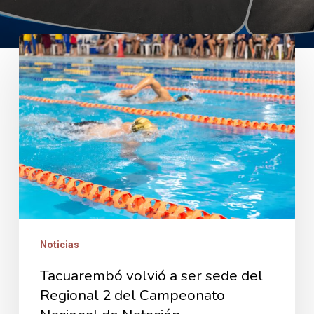
Tacuarembó
volvió
a
ser
sede
del
Regional
2
del
Noticias
Campeonato
Nacional
Tacuarembó volvió a ser sede del
de
Regional 2 del Campeonato