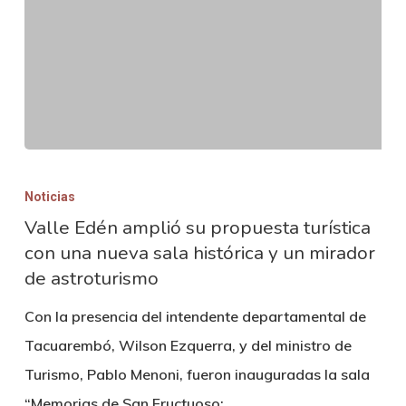
Valle
Edén
Noticias
amplió
Valle Edén amplió su propuesta turística
con una nueva sala histórica y un mirador
su
de astroturismo
propuesta
turística
Con la presencia del intendente departamental de
con
Tacuarembó, Wilson Ezquerra, y del ministro de
una
Turismo, Pablo Menoni, fueron inauguradas la sala
nueva
“Memorias de San Fructuoso:…