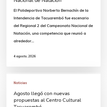
Nacional de Natación
Natación
El Polideportivo Norberto Bernachín de la
Intendencia de Tacuarembó fue escenario
del Regional 2 del Campeonato Nacional de
Natación, una competencia que reunió a
alrededor…
4 agosto, 2026
Agosto
Noticias
llegó
con
Agosto llegó con nuevas
nuevas
propuestas al Centro Cultural
Tacuarembó
propuestas