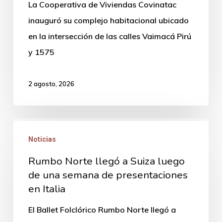
La Cooperativa de Viviendas Covinatac
36
inauguró su complejo habitacional ubicado
viviendas
en la intersección de las calles Vaimacá Pirú
en
y 1575
Tacuarembó
2 agosto, 2026
Rumbo
Noticias
Norte
llegó
Rumbo Norte llegó a Suiza luego
a
de una semana de presentaciones
en Italia
Suiza
luego
El Ballet Folclórico Rumbo Norte llegó a
de