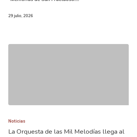
sala
histórica
29 julio, 2026
y
un
mirador
de
astroturismo
La
Orquesta
Noticias
de
La Orquesta de las Mil Melodías llega al