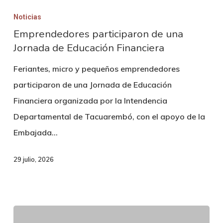
participaron
Noticias
de
Emprendedores participaron de una
Jornada de Educación Financiera
una
Jornada
Feriantes, micro y pequeños emprendedores
de
participaron de una Jornada de Educación
Educación
Financiera organizada por la Intendencia
Financiera
Departamental de Tacuarembó, con el apoyo de la
Embajada…
29 julio, 2026