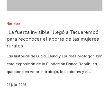
“La
fuerza
Noticias
invisible”
“La fuerza invisible” llegó a Tacuarembó
para reconocer el aporte de las mujeres
llegó
rurales
a
Tacuarembó
Las historias de Lucía, Elena y Lourdes protagonizan
para
esta exposición de la Fundación Banco República,
reconocer
que pone en valor el trabajo, los saberes y el…
el
aporte
27 julio, 2026
de
las
mujeres