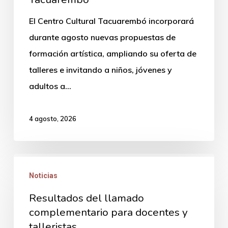
al
El Centro Cultural Tacuarembó incorporará
Centro
durante agosto nuevas propuestas de
Cultural
formación artística, ampliando su oferta de
Tacuarembó
talleres e invitando a niños, jóvenes y
adultos a…
4 agosto, 2026
Resultados
Noticias
del
llamado
Resultados del llamado
complementario
complementario para docentes y
talleristas
para