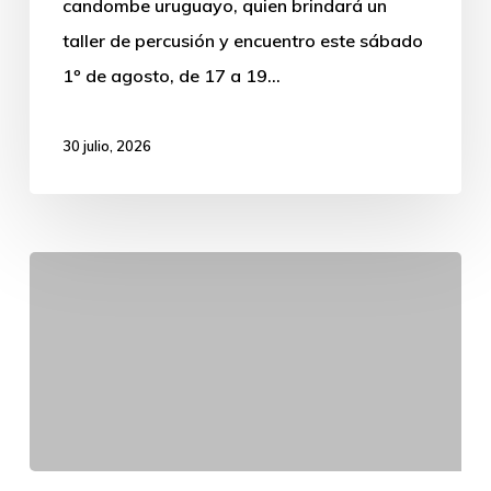
candombe uruguayo, quien brindará un
Núñez
taller de percusión y encuentro este sábado
para
1º de agosto, de 17 a 19…
un
taller
30 julio, 2026
de
percusión
Emprendedores