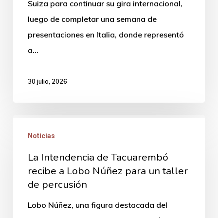
Suiza para continuar su gira internacional,
una
luego de completar una semana de
semana
presentaciones en Italia, donde representó
de
a…
presentaciones
en
30 julio, 2026
Italia
La
Noticias
Intendencia
de
La Intendencia de Tacuarembó
Tacuarembó
recibe a Lobo Núñez para un taller
de percusión
recibe
a
Lobo Núñez, una figura destacada del
Lobo