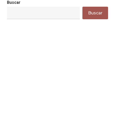
Buscar
rurales
Buscar