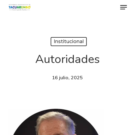
Menu
Skip
to
Close
main
Menu
content
Institucional
Autoridades
16 julio, 2025