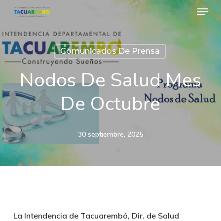
Menu
Skip
to
Close
main
Menu
Comunicados De Prensa
content
Nodos De Salud Mes
De Octubre
30 septiembre, 2025
La Intendencia de Tacuarembó, Dir. de Salud