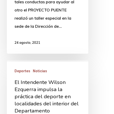
tales conductas para ayudar al
otro el PROYECTO PUENTE
realizó un taller especial en la
sede de la Dirección de…
24 agosto, 2021
El
Deportes
Noticias
Intendente
Wilson
El Intendente Wilson
Ezquerra
Ezquerra impulsa la
práctica del deporte en
impulsa
localidades del interior del
la
Departamento
práctica