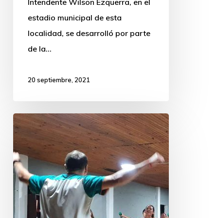
Intendente Wilson Ezquerra, en el
estadio municipal de esta
localidad, se desarrolló por parte
de la…
20 septiembre, 2021
Se
puso
en
marcha
“Tacuarembó
se
Activa”