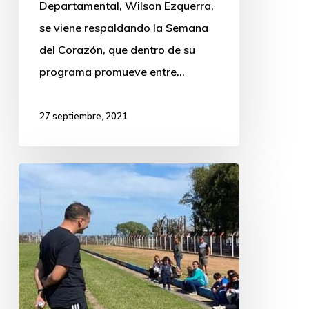
Departamental, Wilson Ezquerra,
se viene respaldando la Semana
del Corazón, que dentro de su
programa promueve entre…
27 septiembre, 2021
La
Intendencia
llegó
con
una
jornada
de