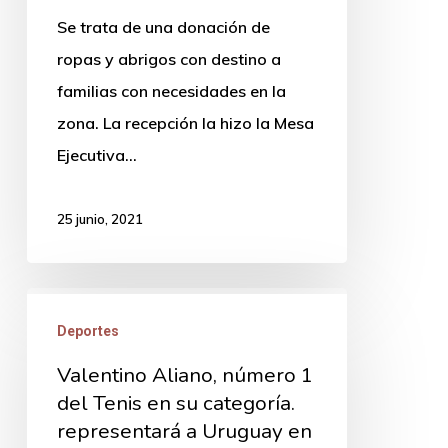
de
Se trata de una donación de
Abrigos
ropas y abrigos con destino a
al
familias con necesidades en la
CB
zona. La recepción la hizo la Mesa
7
Ejecutiva…
de
Los
25 junio, 2021
Molles
Valentino
Deportes
Aliano,
número
Valentino Aliano, número 1
1
del Tenis en su categoría.
representará a Uruguay en
del