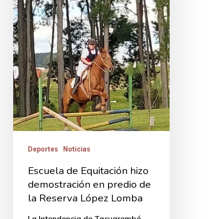
en
predio
de
la
Reserva
López
Lomba
Deportes
Noticias
Escuela de Equitación hizo
demostración en predio de
la Reserva López Lomba
La Intendencia de Tacuarembó,