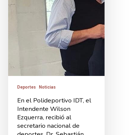
Intendente
Wilson
Ezquerra,
recibió
al
secretario
nacional
de
deportes,
Deportes
Noticias
Dr.
Sebastián
En el Polideportivo IDT, el
Intendente Wilson
Bauzá
Ezquerra, recibió al
secretario nacional de
deportes, Dr. Sebastián