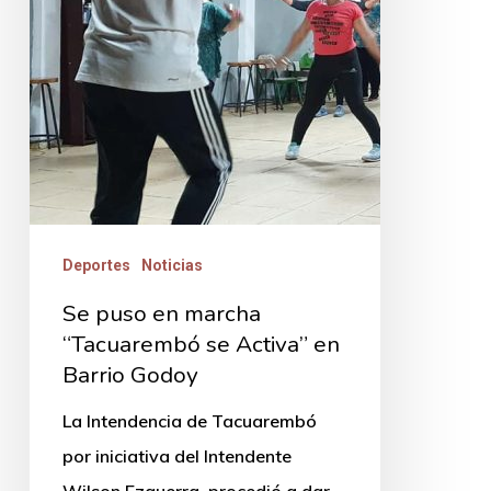
en
Barrio
Godoy
Deportes
Noticias
Se puso en marcha
“Tacuarembó se Activa” en
Barrio Godoy
La Intendencia de Tacuarembó
por iniciativa del Intendente
Wilson Ezquerra, procedió a dar