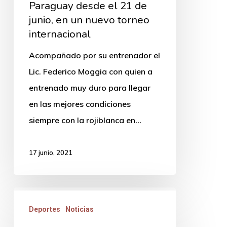
Paraguay desde el 21 de
Tenis
junio, en un nuevo torneo
en
internacional
su
Acompañado por su entrenador el
categoría.
Lic. Federico Moggia con quien a
representará
entrenado muy duro para llegar
a
en las mejores condiciones
Uruguay
siempre con la rojiblanca en…
en
Paraguay
17 junio, 2021
desde
el
21
El
de
Deportes
Noticias
atleta
junio,