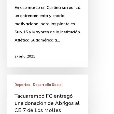
del
En ese marco en Curtina se realizó
deporte
un entrenamiento y charla
en
motivacional para los planteles
localidades
Sub 15 y Mayores de la Institución
del
Atlética Sudamérica a…
interior
del
27 julio, 2021
Departamento
Tacuarembó
Deportes
Desarrollo Social
FC
entregó
Tacuarembó FC entregó
una
una donación de Abrigos al
CB 7 de Los Molles
donación