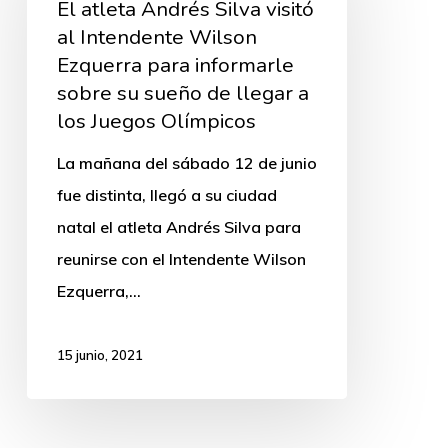
Andrés
El atleta Andrés Silva visitó
en
Silva
al Intendente Wilson
un
Ezquerra para informarle
visitó
nuevo
sobre su sueño de llegar a
al
torneo
los Juegos Olímpicos
Intendente
internacional
Wilson
La mañana del sábado 12 de junio
Ezquerra
fue distinta, llegó a su ciudad
para
natal el atleta Andrés Silva para
informarle
reunirse con el Intendente Wilson
sobre
Ezquerra,…
su
sueño
15 junio, 2021
de
llegar