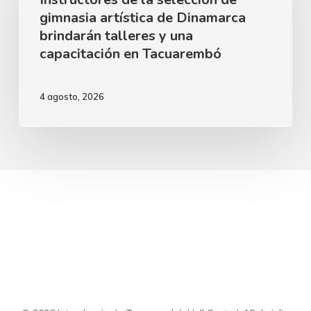
al
gimnasia artística de Dinamarca
selección
brindarán talleres y una
Ballet
de
capacitación en Tacuarembó
Clásico
gimnasia
Juvenil
artística
4 agosto, 2026
del
de
Sodre
Dinamarca
brindarán
talleres
y
una
capacitación
en
Tacuarembó