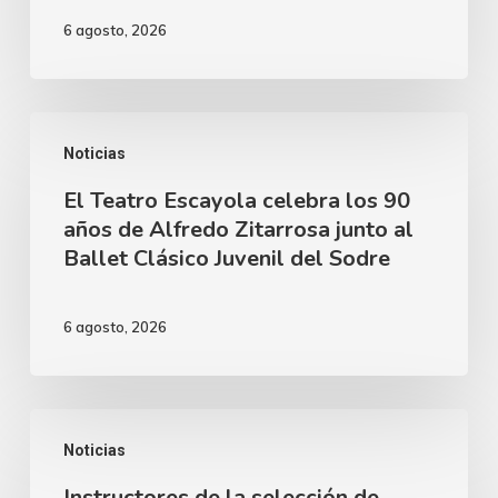
vial
6 agosto, 2026
y
acompañar
el
El
desarrollo
Noticias
Teatro
de
El Teatro Escayola celebra los 90
Escayola
nuestra
años de Alfredo Zitarrosa junto al
celebra
Ballet Clásico Juvenil del Sodre
ciudad
los
90
6 agosto, 2026
años
de
Alfredo
Instructores
Zitarrosa
Noticias
de
junto
Instructores de la selección de
la