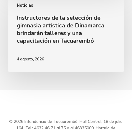
Zitarrosa
Noticias
de
junto
Instructores de la selección de
la
al
gimnasia artística de Dinamarca
selección
brindarán talleres y una
Ballet
de
capacitación en Tacuarembó
Clásico
gimnasia
Juvenil
artística
4 agosto, 2026
del
de
Sodre
Dinamarca
brindarán
talleres
y
una
capacitación
© 2026 Intendencia de Tacuarembó. Hall Central, 18 de julio
164. Tel.: 4632 46 71 al 75 o al 46335000. Horario de
en