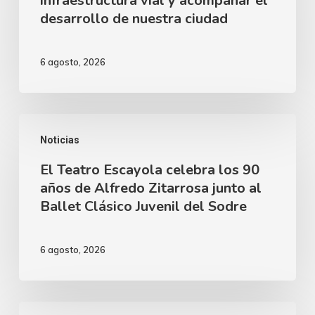
infraestructura vial y acompañar el
la
desarrollo de nuestra ciudad
infraestructura
vial
6 agosto, 2026
y
acompañar
el
El
desarrollo
Noticias
Teatro
de
El Teatro Escayola celebra los 90
Escayola
nuestra
años de Alfredo Zitarrosa junto al
celebra
Ballet Clásico Juvenil del Sodre
ciudad
los
90
6 agosto, 2026
años
de
Alfredo
Instructores