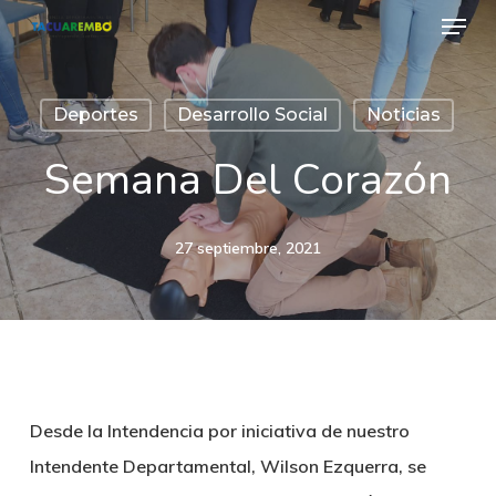
Menu
Skip
to
Close
main
Menu
Deportes
Desarrollo Social
Noticias
content
Semana Del Corazón
27 septiembre, 2021
Desde la Intendencia por iniciativa de nuestro
Intendente Departamental, Wilson Ezquerra, se