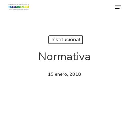
Menu
Skip
to
Close
main
Menu
content
Institucional
Normativa
15 enero, 2018