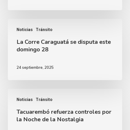
Educación
Vial
en
La
Rincón
Noticias
Tránsito
Corre
de
La Corre Caraguatá se disputa este
Caraguatá
la
domingo 28
se
Aldea
disputa
24 septiembre, 2025
este
domingo
28
Tacuarembó
Noticias
Tránsito
refuerza
Tacuarembó refuerza controles por
controles
la Noche de la Nostalgia
por