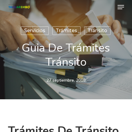
Menu
Skip
to
Close
main
Menu
Servicios
Trámites
Tránsito
content
Guia De Trámites
Tránsito
27 septiembre, 2018
Trámites De Tránsito