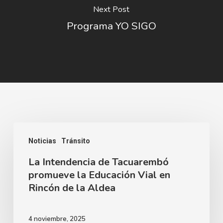
Next Post
Programa YO SIGO
La
Noticias
Tránsito
Intendencia
La Intendencia de Tacuarembó
de
promueve la Educación Vial en
Tacuarembó
Rincón de la Aldea
promueve
la
4 noviembre, 2025