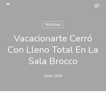
Menu
Skip
to
Close
main
Menu
Noticias
content
Vacacionarte Cerró
Con Lleno Total En La
Sala Brocco
6 julio, 2026