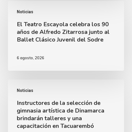
el
El
desarrollo
Noticias
Teatro
de
El Teatro Escayola celebra los 90
Escayola
nuestra
años de Alfredo Zitarrosa junto al
celebra
Ballet Clásico Juvenil del Sodre
ciudad
los
90
6 agosto, 2026
años
de
Alfredo
Instructores
Zitarrosa
Noticias
de
junto
Instructores de la selección de
la
al
gimnasia artística de Dinamarca
selección
brindarán talleres y una
Ballet
de
capacitación en Tacuarembó
Clásico
gimnasia