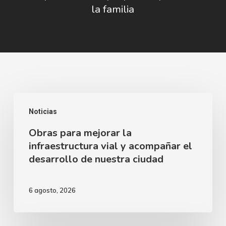
la familia
Obras
Noticias
para
Obras para mejorar la
mejorar
infraestructura vial y acompañar el
la
desarrollo de nuestra ciudad
infraestructura
vial
6 agosto, 2026
y
acompañar