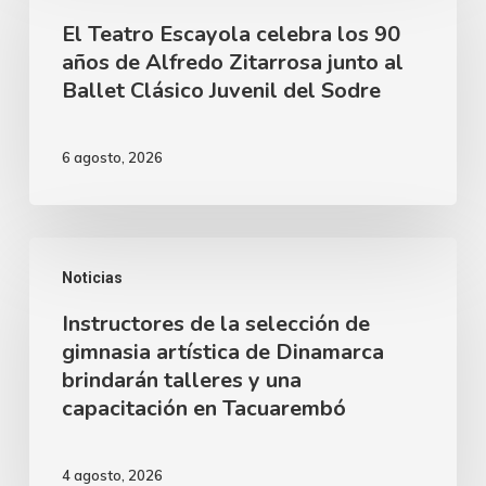
de
El Teatro Escayola celebra los 90
Escayola
nuestra
años de Alfredo Zitarrosa junto al
celebra
Ballet Clásico Juvenil del Sodre
ciudad
los
90
6 agosto, 2026
años
de
Alfredo
Instructores
Zitarrosa
Noticias
de
junto
Instructores de la selección de
la
al
gimnasia artística de Dinamarca
selección
brindarán talleres y una
Ballet
de
capacitación en Tacuarembó
Clásico
gimnasia
Juvenil
artística
4 agosto, 2026
del