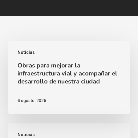
Obras
Noticias
para
Obras para mejorar la
mejorar
infraestructura vial y acompañar el
la
desarrollo de nuestra ciudad
infraestructura
vial
6 agosto, 2026
y
acompañar
el
El
desarrollo
Noticias
Teatro