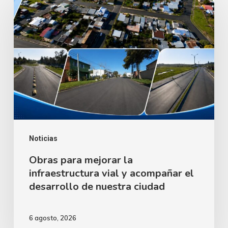
para
mejorar
la
infraestructura
vial
y
acompañar
el
desarrollo
Noticias
de
Obras para mejorar la
infraestructura vial y acompañar el
nuestra
desarrollo de nuestra ciudad
ciudad
6 agosto, 2026