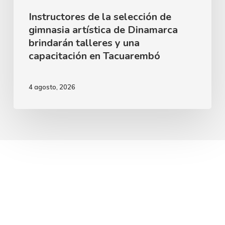
talleres
Instructores de la selección de
gimnasia artística de Dinamarca
y
brindarán talleres y una
una
capacitación en Tacuarembó
capacitación
en
4 agosto, 2026
Tacuarembó