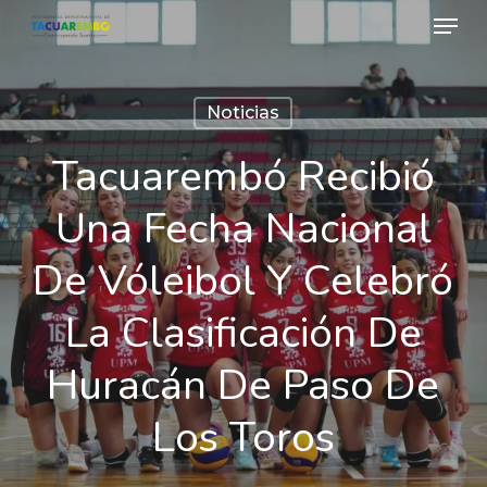
Menu
Skip
to
Close
main
Menu
Noticias
content
Tacuarembó Recibió
Una Fecha Nacional
De Vóleibol Y Celebró
La Clasificación De
Huracán De Paso De
Los Toros