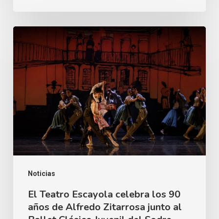
El
Teatro
Escayola
celebra
los
90
años
de
Alfredo
Zitarrosa
Noticias
junto
El Teatro Escayola celebra los 90
años de Alfredo Zitarrosa junto al
al