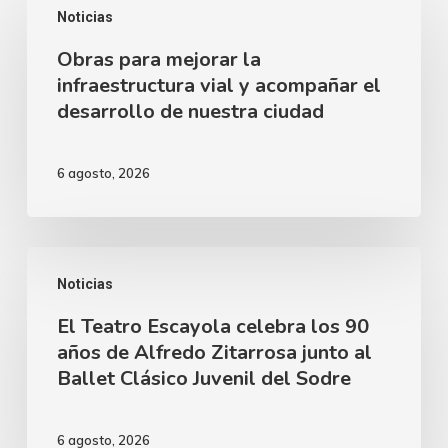
Noticias
para
Obras para mejorar la
mejorar
infraestructura vial y acompañar el
la
desarrollo de nuestra ciudad
infraestructura
vial
6 agosto, 2026
y
acompañar
el
El
desarrollo
Noticias
Teatro
de
El Teatro Escayola celebra los 90
Escayola
nuestra
años de Alfredo Zitarrosa junto al
celebra
Ballet Clásico Juvenil del Sodre
ciudad
los
90
6 agosto, 2026