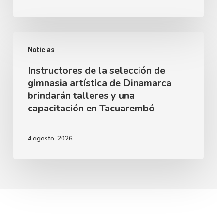
años
de
Alfredo
Instructores
Zitarrosa
Noticias
de
junto
Instructores de la selección de
la
al
gimnasia artística de Dinamarca
selección
brindarán talleres y una
Ballet
de
capacitación en Tacuarembó
Clásico
gimnasia
Juvenil
artística
4 agosto, 2026
del
de
Sodre
Dinamarca
brindarán
talleres
y