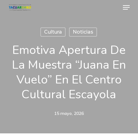
Menu
Skip
to
Close
main
Menu
Cultura
Noticias
content
Emotiva Apertura De
La Muestra “Juana En
Vuelo” En El Centro
Cultural Escayola
15 mayo, 2026