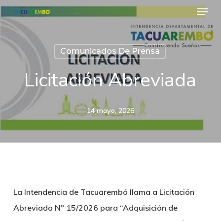
Menu
Skip
to
Close
main
Menu
Comunicados De Prensa
content
Licitación Abreviada
14 mayo, 2026
La Intendencia de Tacuarembó llama a Licitación
Abreviada N° 15/2026 para “Adquisición de