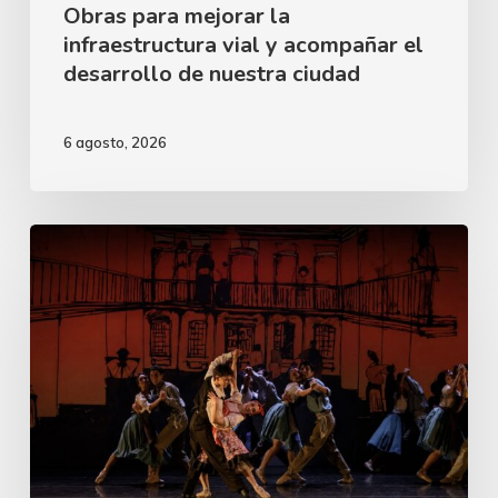
de
Obras para mejorar la
infraestructura vial y acompañar el
nuestra
desarrollo de nuestra ciudad
ciudad
6 agosto, 2026
El
Teatro
Escayola
celebra
los
90
años
de