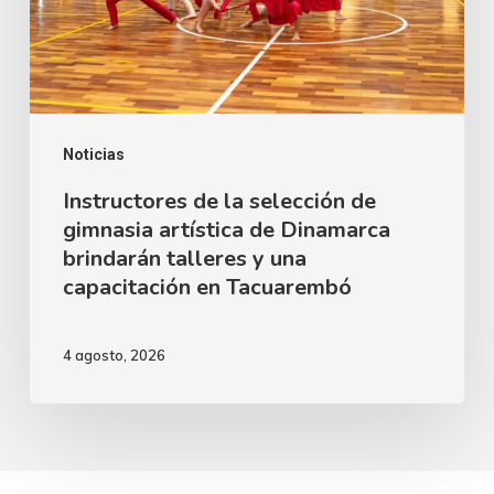
gimnasia
artística
de
Dinamarca
brindarán
Noticias
talleres
Instructores de la selección de
gimnasia artística de Dinamarca
y
brindarán talleres y una
una
capacitación en Tacuarembó
capacitación
en
4 agosto, 2026
Tacuarembó