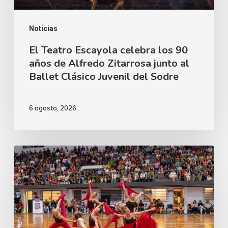
Alfredo
Zitarrosa
Noticias
junto
El Teatro Escayola celebra los 90
años de Alfredo Zitarrosa junto al
al
Ballet Clásico Juvenil del Sodre
Ballet
Clásico
6 agosto, 2026
Juvenil
del
Sodre
Instructores
de
la
selección
de