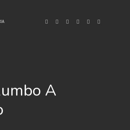
X-
Facebook
Youtube
Instagram
Phone
Email
IA
Twitter
Rumbo A
o