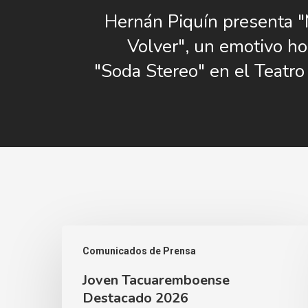
Hernán Piquín presenta 
Volver", un emotivo h
"Soda Stereo" en el Teatro
Joven
Comunicados de Prensa
Tacuaremboense
Joven Tacuaremboense
Destacado
Destacado 2026
2026