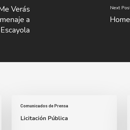
"Me Verás
Next Pos
omenaje a
Homen
 Escayola
Licitación
L
Comunicados de Prensa
Pública
A
Licitación Pública