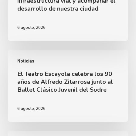
infraestructura vial y acompañar el
la
desarrollo de nuestra ciudad
infraestructura
vial
6 agosto, 2026
y
acompañar
el
El
desarrollo
Noticias
Teatro
de
El Teatro Escayola celebra los 90
Escayola
nuestra
años de Alfredo Zitarrosa junto al
celebra
Ballet Clásico Juvenil del Sodre
ciudad
los
90
6 agosto, 2026
años
de
Alfredo
Instructores