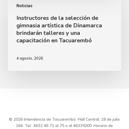
Zitarrosa
Noticias
de
junto
Instructores de la selección de
la
al
gimnasia artística de Dinamarca
selección
brindarán talleres y una
Ballet
de
capacitación en Tacuarembó
Clásico
gimnasia
Juvenil
artística
4 agosto, 2026
del
de
Sodre
Dinamarca
brindarán
talleres
y
una
capacitación
© 2026 Intendencia de Tacuarembó. Hall Central, 18 de julio
164. Tel.: 4632 46 71 al 75 o al 46335000. Horario de
en