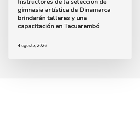
Instructores de la selección de
gimnasia artística de Dinamarca
y
brindarán talleres y una
una
capacitación en Tacuarembó
capacitación
en
4 agosto, 2026
Tacuarembó