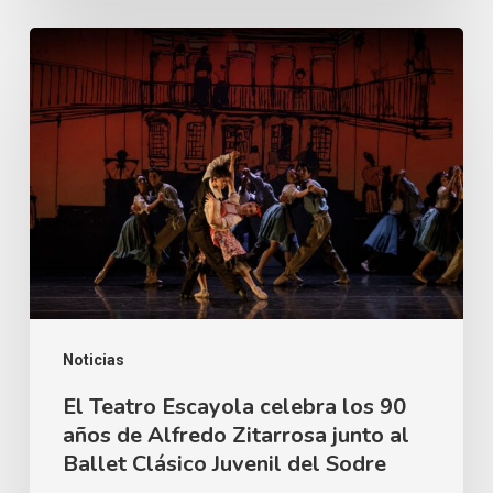
El
Teatro
Escayola
celebra
los
90
años
de
Alfredo
Zitarrosa
Noticias
junto
El Teatro Escayola celebra los 90
años de Alfredo Zitarrosa junto al
al
Ballet Clásico Juvenil del Sodre
Ballet