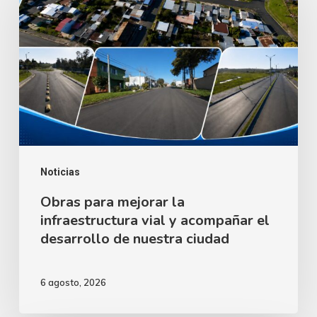
mejorar
la
infraestructura
vial
y
acompañar
el
desarrollo
Noticias
de
Obras para mejorar la
infraestructura vial y acompañar el
nuestra
desarrollo de nuestra ciudad
ciudad
6 agosto, 2026