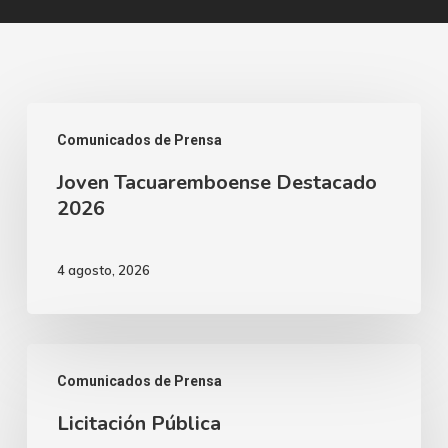
Joven
Comunicados de Prensa
Tacuaremboense
Joven Tacuaremboense Destacado
Destacado
2026
2026
4 agosto, 2026
Licitación
Comunicados de Prensa
Pública
Licitación Pública