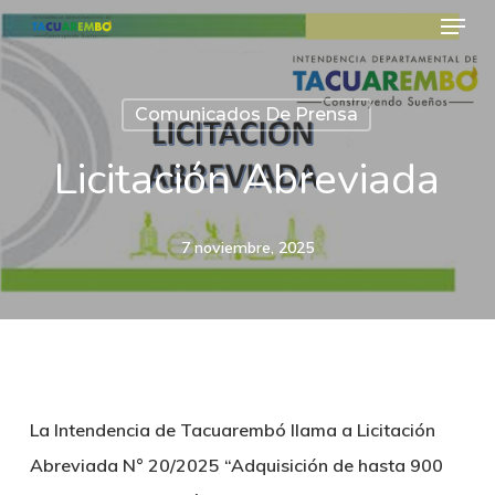
Menu
Skip
to
Close
main
Menu
Comunicados De Prensa
content
Licitación Abreviada
7 noviembre, 2025
La Intendencia de Tacuarembó llama a Licitación
Abreviada N° 20/2025 “Adquisición de hasta 900