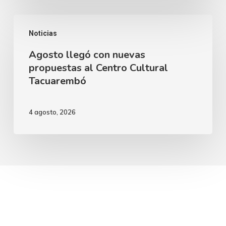
2
del
Agosto
Campeonato
Noticias
llegó
Nacional
Agosto llegó con nuevas
con
de
propuestas al Centro Cultural
nuevas
Tacuarembó
Natación
propuestas
al
4 agosto, 2026
Centro
Cultural
Tacuarembó