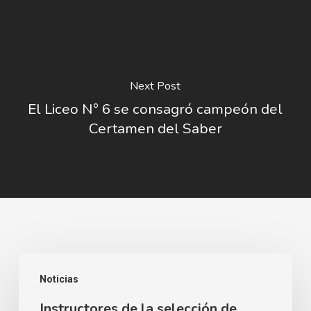
Next Post
El Liceo N° 6 se consagró campeón del
Certamen del Saber
Instructores
Noticias
de
Instructores de la selección de
la