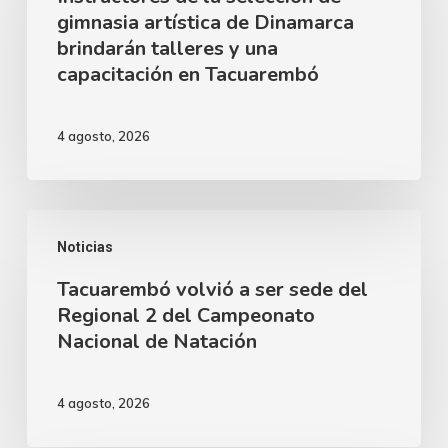
gimnasia artística de Dinamarca
selección
brindarán talleres y una
de
capacitación en Tacuarembó
gimnasia
artística
4 agosto, 2026
de
Dinamarca
brindarán
Tacuarembó
Noticias
talleres
volvió
y
Tacuarembó volvió a ser sede del
a
Regional 2 del Campeonato
una
ser
Nacional de Natación
capacitación
sede
en
del
4 agosto, 2026
Tacuarembó
Regional