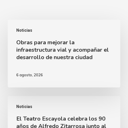
Obras
Noticias
para
Obras para mejorar la
mejorar
infraestructura vial y acompañar el
la
desarrollo de nuestra ciudad
infraestructura
vial
6 agosto, 2026
y
acompañar
el
El
desarrollo
Noticias
Teatro
de
El Teatro Escayola celebra los 90
Escayola
nuestra
años de Alfredo Zitarrosa junto al
celebra