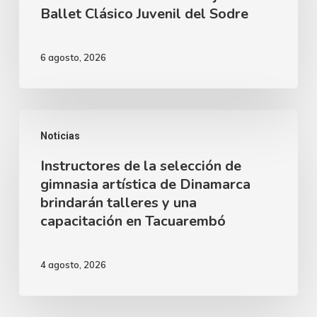
Ballet Clásico Juvenil del Sodre
ciudad
los
90
6 agosto, 2026
años
de
Alfredo
Instructores
Zitarrosa
Noticias
de
junto
Instructores de la selección de
la
al
gimnasia artística de Dinamarca
selección
brindarán talleres y una
Ballet
de
capacitación en Tacuarembó
Clásico
gimnasia
Juvenil
artística
4 agosto, 2026
del
de
Sodre
Dinamarca