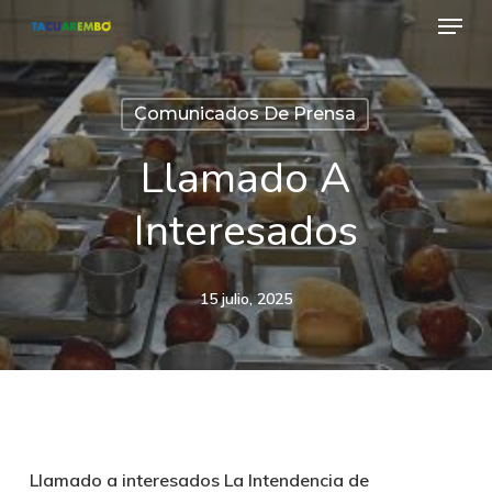
Menu
Skip
to
Close
main
Menu
Comunicados De Prensa
content
Llamado A
Interesados
15 julio, 2025
Llamado a interesados La Intendencia de