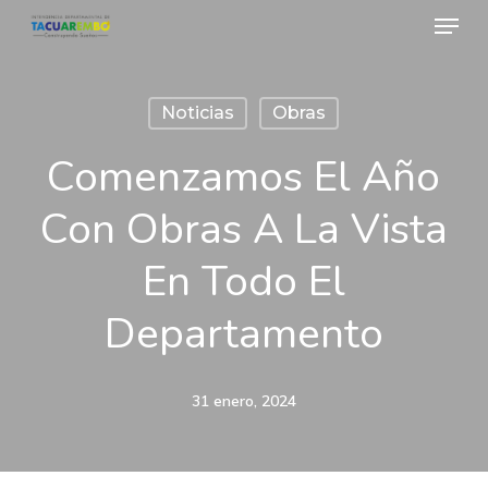
Menu
Skip
to
Close
main
Menu
Noticias
Obras
content
Comenzamos El Año
Con Obras A La Vista
En Todo El
Departamento
31 enero, 2024