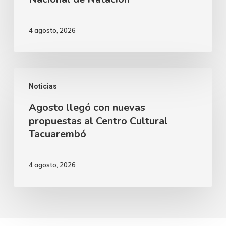
capacitación
sede
en
del
4 agosto, 2026
Tacuarembó
Regional
2
del
Agosto
Campeonato
Noticias
llegó
Nacional
Agosto llegó con nuevas
con
de
propuestas al Centro Cultural
nuevas
Tacuarembó
Natación
propuestas
al
4 agosto, 2026
Centro
Cultural
Tacuarembó