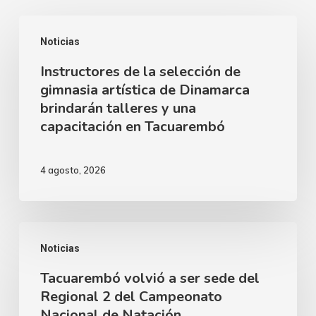
Instructores
Noticias
de
Instructores de la selección de
la
gimnasia artística de Dinamarca
selección
brindarán talleres y una
de
capacitación en Tacuarembó
gimnasia
artística
4 agosto, 2026
de
Dinamarca
brindarán
Tacuarembó
Noticias
talleres
volvió
y
Tacuarembó volvió a ser sede del
a
Regional 2 del Campeonato
una
ser
Nacional de Natación