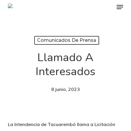
Menu
Skip
to
main
content
Comunicados De Prensa
Llamado A
Interesados
8 junio, 2023
La Intendencia de Tacuarembó llama a Licitación