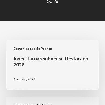
50 %
Joven
Comunicados de Prensa
Tacuaremboense
Joven Tacuaremboense Destacado
Destacado
2026
2026
4 agosto, 2026
Licitación