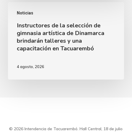
Alfredo
Instructores
Zitarrosa
Noticias
de
junto
Instructores de la selección de
la
al
gimnasia artística de Dinamarca
selección
brindarán talleres y una
Ballet
de
capacitación en Tacuarembó
Clásico
gimnasia
Juvenil
artística
4 agosto, 2026
del
de
Sodre
Dinamarca
brindarán
talleres
y
una
capacitación
© 2026 Intendencia de Tacuarembó. Hall Central, 18 de julio