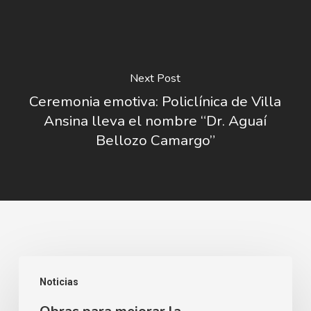
Next Post
Ceremonia emotiva: Policlínica de Villa
Ansina lleva el nombre “Dr. Aguaí
Bellozo Camargo”
Obras
Noticias
para
mejorar