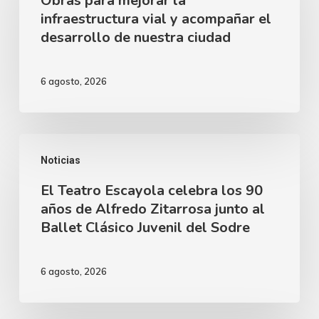
Obras para mejorar la
infraestructura vial y acompañar el
la
desarrollo de nuestra ciudad
infraestructura
vial
6 agosto, 2026
y
acompañar
el
El
desarrollo
Noticias
Teatro
de
El Teatro Escayola celebra los 90
Escayola
nuestra
años de Alfredo Zitarrosa junto al
celebra
Ballet Clásico Juvenil del Sodre
ciudad
los
90
6 agosto, 2026
años
de