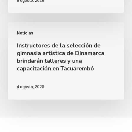
6 agosto, 2026
años
de
Alfredo
Instructores
Zitarrosa
Noticias
de
junto
Instructores de la selección de
la
al
gimnasia artística de Dinamarca
selección
brindarán talleres y una
Ballet
de
capacitación en Tacuarembó
Clásico
gimnasia
Juvenil
artística
4 agosto, 2026
del
de
Sodre
Dinamarca
brindarán
talleres
y