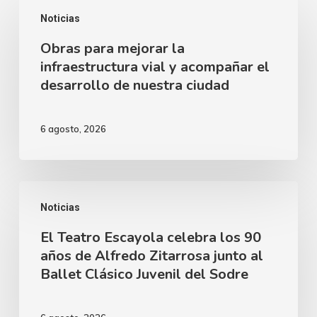
Obras
Noticias
para
Obras para mejorar la
mejorar
infraestructura vial y acompañar el
la
desarrollo de nuestra ciudad
infraestructura
vial
6 agosto, 2026
y
acompañar
el
El
desarrollo
Noticias
Teatro
de
El Teatro Escayola celebra los 90
Escayola
nuestra
años de Alfredo Zitarrosa junto al
celebra
Ballet Clásico Juvenil del Sodre
ciudad
los
90