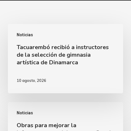
Tacuarembó
Noticias
recibió
Tacuarembó recibió a instructores
a
de la selección de gimnasia
instructores
artística de Dinamarca
de
la
10 agosto, 2026
selección
de
gimnasia
Obras
artística
Noticias
para
de
Obras para mejorar la
mejorar