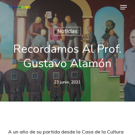
Menu
Skip
to
Close
main
Menu
Noticias
content
Recordamos Al Prof.
Gustavo Alamón
23 junio, 2021
A un año de su partida desde la Casa de la Cultura