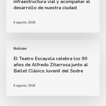
Dinamarca
infraestructura vial y acompañar el
la
desarrollo de nuestra ciudad
infraestructura
vial
6 agosto, 2026
y
acompañar
el
El
desarrollo
Noticias
Teatro
de
El Teatro Escayola celebra los 90
Escayola
nuestra
años de Alfredo Zitarrosa junto al
celebra
Ballet Clásico Juvenil del Sodre
ciudad
los
90
6 agosto, 2026
años
de
Alfredo